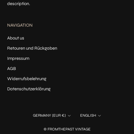
description.
NAVIGATION
About us
Retouren und Rückgaben
Impressum
AGB
Widerrufsbelehrung
Datenschutzerklärung
Country/region
Language
GERMANY (EUR €)
ENGLISH
© FROMTHEPAST VINTAGE